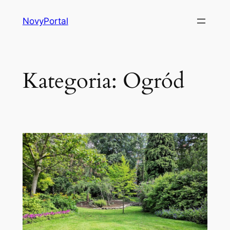
Przejdź
NovyPortal
do
treści
Kategoria:
Ogród