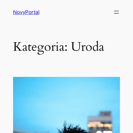
Przejdź
NovyPortal
do
treści
Kategoria:
Uroda