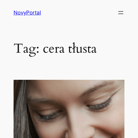
Przejdź
NovyPortal
do
treści
Tag:
cera tłusta